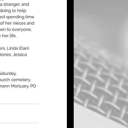
a stranger, and 
doing to help 
ed spending time 
 of her nieces and 
en to everyone, 
her life.
rs, Linda (Dan) 
ones, Jessica 
Saturday, 
church cemetery. 
mann Mortuary, PO 