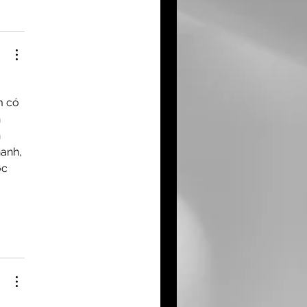
 
m có 
 
 
anh, 
ợc 