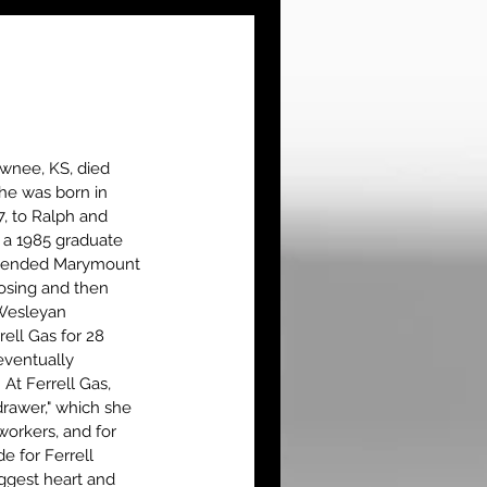
wnee, KS, died 
he was born in 
7, to Ralph and 
 a 1985 graduate 
attended Marymount 
closing and then 
 Wesleyan 
rell Gas for 28 
eventually 
 At Ferrell Gas, 
rawer," which she 
orkers, and for 
 for Ferrell 
iggest heart and 