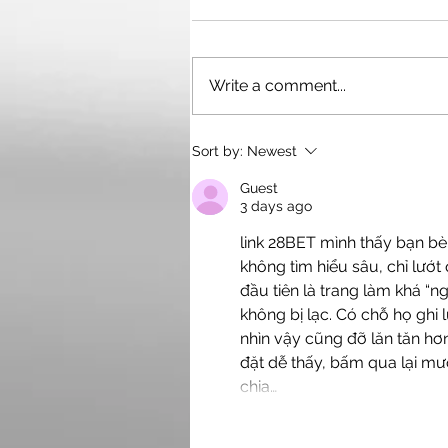
Harry A. Bearley
Write a comment...
Sort by:
Newest
Guest
3 days ago
link 28BET
 mình thấy bạn bè
không tìm hiểu sâu, chỉ lướt 
đầu tiên là trang làm khá “
không bị lạc. Có chỗ họ ghi
nhìn vậy cũng đỡ lăn tăn hơn 
đặt dễ thấy, bấm qua lại mượ
chia…