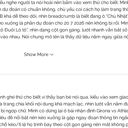
ểu nghe người ta nói hoài nên bấm vào xem thử cho biết. Mìn
dự đoán có chuẩn không, chủ yếu coi cách họ làm trang thôi
khá dễ theo dõi, nhìn breadcrumb là biết đang ở “Chủ Nhật”,
kéo xuống là phần dự đoán cho 20 7 2026 nên không bị rối. Mìn
ô Đuôi Lô tô”, nhìn dạng cột gọn gàng, lướt nhanh vẫn bắt số
vào nhau. Nói chung mở lên là thấy dữ liệu nằm ngay giữa nộ
Show More
ình ghé thử cho biết vì thấy bạn bè nói qua, kiểu vào xem giao
là trang chia khối nội dung khá mạch lạc, nhìn lướt vẫn nắm đ
ị ngợp chữ. Mình có dừng lại ở bài nhận định Girona vs Athlet
tiêu đề nổi bật nên kéo xuống là gặp ngay đoạn thông tin ngắ
chỗ kèo/tỉ lệ họ trình bày theo cột gọn gàng nên mắt không p