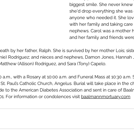
biggest smile. She never knew 
she'd drop everything she was 
anyone who needed it. She lov
with her family and taking care
nephews. Carol was a mother h
and her family and friends were 
th by her father, Ralph. She is survived by her mother Lois; siste
mie) Rodriguez; and nieces and nephews, Damon Jones, Hannah J
Matthew (Allison) Rodriguez, and Sara (Tony) Capelo.
00 a.m., with a Rosary at 10:00 a.m. and Funeral Mass at 10:30 a.m. 
St. Paul’s Catholic Church, Angelus. Burial will take place in the 
 to the American Diabetes Association and sent in care of Baal
1. For information or condolences visit 
baalmannmortuary.com