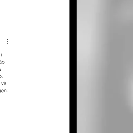
í 
ào 
 
, 
 và 
ọn, 