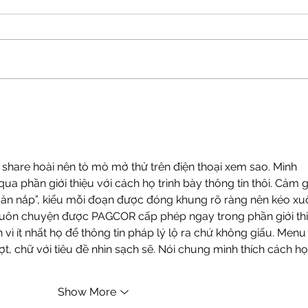
Anna Mae Weishapl
Sh
Co
Upd
 share hoài nên tò mò mở thử trên điện thoại xem sao. Mình 
qua phần giới thiệu với cách họ trình bày thông tin thôi. Cảm g
ngăn nắp”, kiểu mỗi đoạn được đóng khung rõ ràng nên kéo xu
 luôn chuyện được PAGCOR cấp phép ngay trong phần giới thi
vì ít nhất họ để thông tin pháp lý lộ ra chứ không giấu. Menu 
t, chữ với tiêu đề nhìn sạch sẽ. Nói chung mình thích cách họ
Show More