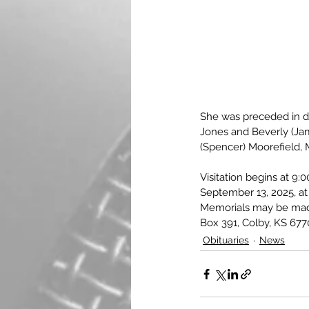
She was preceded in dea
Jones and Beverly (Ja
(Spencer) Moorefield, 
Visitation begins at 9:
September 13, 2025, at 
Memorials may be made
Box 391, Colby, KS 6770
Obituaries
News