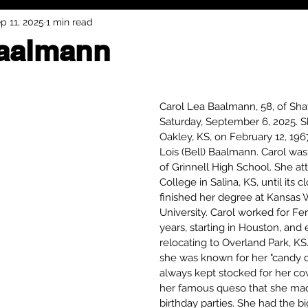
p 11, 2025
1 min read
Baalmann
Carol Lea Baalmann, 58, of Sha
Saturday, September 6, 2025. S
Oakley, KS, on February 12, 196
Lois (Bell) Baalmann. Carol was
of Grinnell High School. She 
College in Salina, KS, until its 
finished her degree at Kansas
University. Carol worked for Fer
years, starting in Houston, and 
relocating to Overland Park, KS.
she was known for her "candy d
always kept stocked for her cow
her famous queso that she made
birthday parties. She had the b