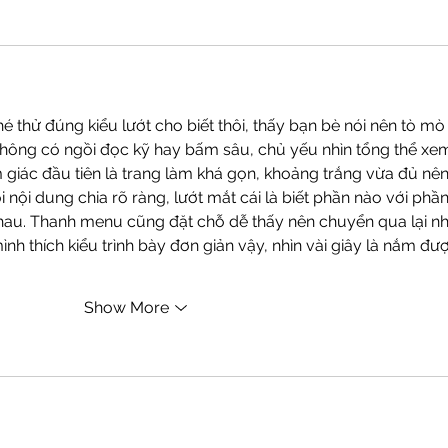
é thử đúng kiểu lướt cho biết thôi, thấy bạn bè nói nên tò mò
không có ngồi đọc kỹ hay bấm sâu, chủ yếu nhìn tổng thể xe
giác đầu tiên là trang làm khá gọn, khoảng trắng vừa đủ nên
 nội dung chia rõ ràng, lướt mắt cái là biết phần nào với phần
hau. Thanh menu cũng đặt chỗ dễ thấy nên chuyển qua lại nh
h thích kiểu trình bày đơn giản vậy, nhìn vài giây là nắm đư
Show More