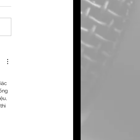
erman County
mmunity Development
ate
iác 
ống 
ệu, 
thì 
 