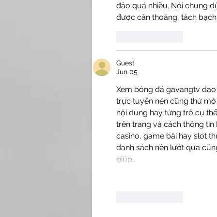
đảo quá nhiều. Nói chung dù
được căn thoáng, tách bạch 
Like
Reply
Guest
Jun 05
Xem bóng đá gavangtv
 dạo
trực tuyến nên cũng thử mở 
nội dung hay từng trò cụ t
trên trang và cách thông tin 
casino, game bài hay slot t
danh sách nên lướt qua cũng
giúp…
Like
Reply