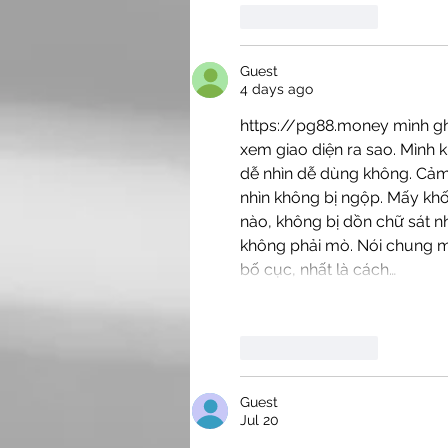
Like
Reply
Guest
4 days ago
https://pg88.money
 mình gh
xem giao diện ra sao. Mình 
dễ nhìn dễ dùng không. Cảm 
nhìn không bị ngộp. Mấy khối
nào, không bị dồn chữ sát n
không phải mò. Nói chung mìn
bố cục, nhất là cách…
Like
Reply
Guest
Jul 20