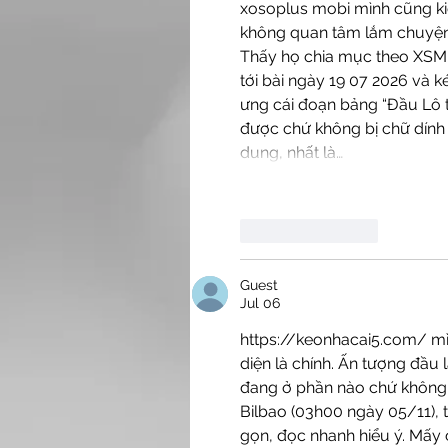
xosoplus mobi
 mình cũng ki
không quan tâm lắm chuyện 
Thấy họ chia mục theo XSMB 
tới bài ngày 19 07 2026 và 
ưng cái đoạn bảng “Đầu Lô t
được chứ không bị chữ dính 
dung, nhất là…
Like
Reply
Guest
Jul 06
https://keonhacai5.com/
 m
diện là chính. Ấn tượng đầu 
đang ở phần nào chứ không b
Bilbao (03h00 ngày 05/11), 
gọn, đọc nhanh hiểu ý. Mấy 