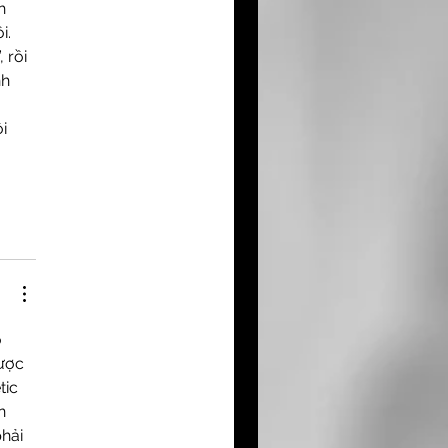
h 
. 
 rồi 
h 
 
i 
 
ược 
ic 
n 
hải 